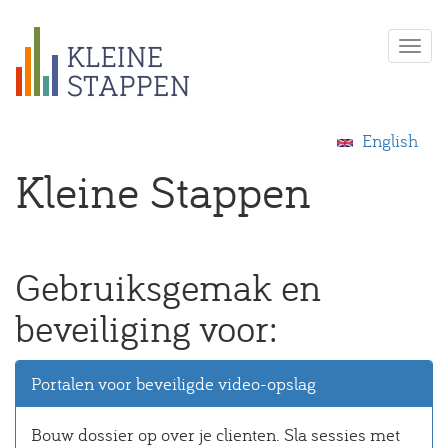
Overslaan
Togg
en
navi
naar
de
inhoud
English
gaan
Kleine Stappen
Gebruiksgemak en
beveiliging voor:
Portalen voor beveiligde video-opslag
Bouw dossier op over je clienten. Sla sessies met